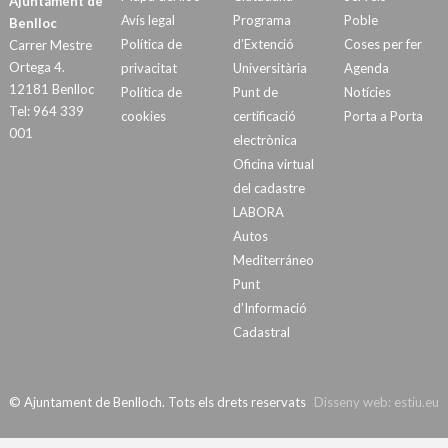
Ajuntament de
Avís legal
Programa
Poble
Benlloc
Política de
d’Extenció
Coses per fer
Carrer Mestre
Ortega 4.
privacitat
Universitària
Agenda
12181 Benlloc
Política de
Punt de
Notícies
Tel: 964 339
cookies
certificació
Porta a Porta
001
electrònica
Oficina virtual
del cadastre
LABORA
Autos
Mediterráneo
Punt
d’Informació
Cadastral
© Ajuntament de Benlloch. Tots els drets reservats
Disseny web:
estiu.eu