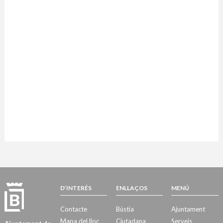
D’INTERÉS
ENLLAÇOS
MENÚ
Contacte
Bústia
Ajuntament
Mapa del lloc
Ciutadana
Serveis