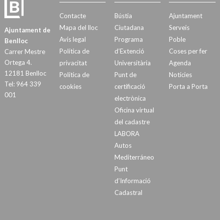
Contacte
Bústia
Ajuntament
Mapa del lloc
Ciutadana
Serveis
Ajuntament de
Avís legal
Programa
Poble
Benlloc
Política de
d’Extenció
Coses per fer
Carrer Mestre
Ortega 4.
privacitat
Universitària
Agenda
12181 Benlloc
Política de
Punt de
Notícies
Tel: 964 339
cookies
certificació
Porta a Porta
001
electrònica
Oficina virtual
del cadastre
LABORA
Autos
Mediterráneo
Punt
d’Informació
Cadastral