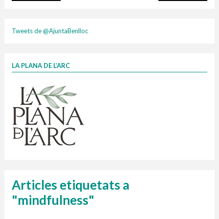
plasti
Tweets de @AjuntaBenlloc
LA PLANA DE L’ARC
Finançat per la Unió Europea – NextGenerationEU
1 contenidors intel·ligents
Jornades informatives
Penjador
HORARI
cartonix
Cubells
vidrina
Articles etiquetats a
"mindfulness"