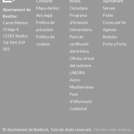
Contacte
Bústia
Ajuntament
Mapa del lloc
Ciutadana
Serveis
Ajuntament de
Avís legal
Programa
Poble
Benlloc
Política de
d’Extenció
Coses per fer
Carrer Mestre
Ortega 4.
privacitat
Universitària
Agenda
12181 Benlloc
Política de
Punt de
Notícies
Tel: 964 339
cookies
certificació
Porta a Porta
001
electrònica
Oficina virtual
del cadastre
LABORA
Autos
Mediterráneo
Punt
d’Informació
Cadastral
© Ajuntament de Benlloch. Tots els drets reservats
Disseny web:
estiu.eu