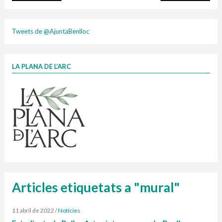
plasti
Tweets de @AjuntaBenlloc
LA PLANA DE L’ARC
Finançat per la Unió Europea – NextGenerationEU
1 contenidors intel·ligents
Jornades informatives
Penjador
HORARI
cartonix
Cubells
vidrina
Articles etiquetats a "mural"
11 abril de 2022
/
Notícies