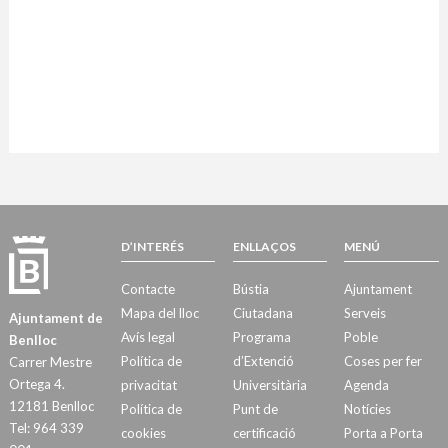
D’INTERÉS
ENLLAÇOS
MENÚ
Contacte
Bústia
Ajuntament
Mapa del lloc
Ciutadana
Serveis
Ajuntament de
Avís legal
Programa
Poble
Benlloc
Política de
d’Extenció
Coses per fer
Carrer Mestre
Ortega 4.
privacitat
Universitària
Agenda
12181 Benlloc
Política de
Punt de
Notícies
Tel: 964 339
cookies
certificació
Porta a Porta