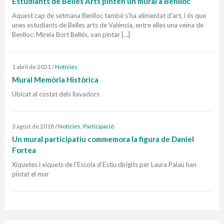
Estudiants de Belles Arts pinten un mural a Benlloc
Aquest cap de setmana Benlloc també s’ha alimentat d’art, i és que
unes estudiants de Belles arts de València, entre elles una veïna de
Benlloc: Mireia Bort Bellés, van pintar […]
1 abril de 2021
/
Notícies
Mural Memòria Històrica
Ubicat al costat dels llavadors
3 agost de 2018
/
Notícies
,
Participació
Un mural participatiu commemora la figura de Daniel
Fortea
Xiquetes i xiquets de l’Escola d’Estiu dirigits per Laura Palau han
pintat el mur