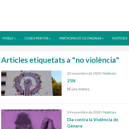
POBLE
»
COSES PER FER
»
PARTICIPACIÓ CIUTADANA
»
NOTÍCIES
Articles etiquetats a "no violència"
25 novembre de 2020
/
Notícies
25N
Ni una menys.
24 novembre de 2020
/
Notícies
Dia contra la Violència de
Gènere