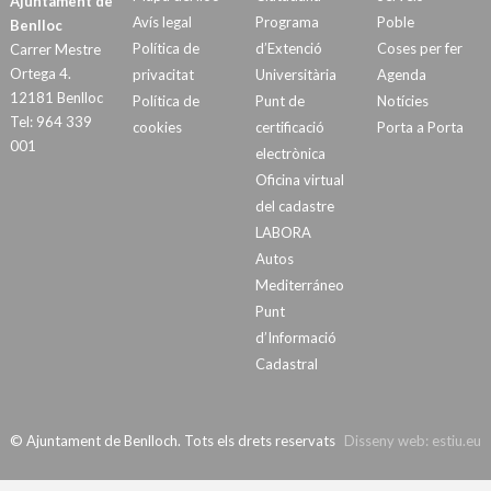
Ajuntament de
Avís legal
Programa
Poble
Benlloc
Política de
d’Extenció
Coses per fer
Carrer Mestre
Ortega 4.
privacitat
Universitària
Agenda
12181 Benlloc
Política de
Punt de
Notícies
Tel: 964 339
cookies
certificació
Porta a Porta
001
electrònica
Oficina virtual
del cadastre
LABORA
Autos
Mediterráneo
Punt
d’Informació
Cadastral
© Ajuntament de Benlloch. Tots els drets reservats
Disseny web:
estiu.eu