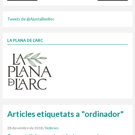
plasti
Tweets de @AjuntaBenlloc
LA PLANA DE L’ARC
Finançat per la Unió Europea – NextGenerationEU
1 contenidors intel·ligents
Jornades informatives
Penjador
HORARI
cartonix
Cubells
vidrina
Articles etiquetats a "ordinador"
28 desembre de 2018
/
Notícies