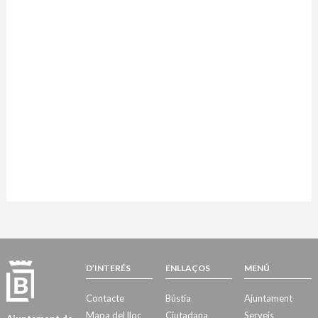
D’INTERÉS
ENLLAÇOS
MENÚ
Contacte
Bústia
Ajuntament
Mapa del lloc
Ciutadana
Serveis