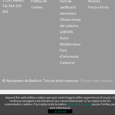
12181 Benlloc
Política de
Punt de
Notícies
Tel: 964 339
cookies
certificació
Porta a Porta
001
electrònica
Oficina virtual
del cadastre
LABORA
Autos
Mediterráneo
Punt
d’Informació
Cadastral
© Ajuntament de Benlloch. Tots els drets reservats
Disseny web:
estiu.eu
Aquest lloc web utilitza cookies perquè vostè tinga la millor experiència d'usuari. Si
continua navegant està donant el seu consentiment per a l'acceptació de les
esmentades cookies i l'acceptació de la nostra
política de cookies
, punxe l'enllaç pe
més informació.
ACEPTAR