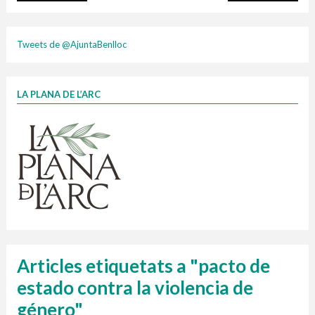
plasti
Tweets de @AjuntaBenlloc
LA PLANA DE L’ARC
Finançat per la Unió Europea – NextGenerationEU
1 contenidors intel·ligents
Jornades informatives
Penjador
HORARI
cartonix
Cubells
vidrina
Articles etiquetats a "pacto de
estado contra la violencia de
género"