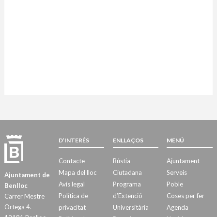
D’INTERÉS
ENLLAÇOS
MENÚ
Contacte
Bústia
Ajuntament
Mapa del lloc
Ciutadana
Serveis
Ajuntament de
Avís legal
Programa
Poble
Benlloc
Política de
d’Extenció
Coses per fer
Carrer Mestre
Ortega 4.
privacitat
Universitària
Agenda