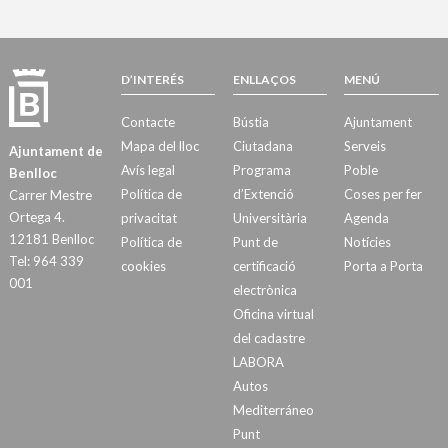
D’INTERÉS
ENLLAÇOS
MENÚ
Contacte
Bústia
Ajuntament
Mapa del lloc
Ciutadana
Serveis
Ajuntament de
Avís legal
Programa
Poble
Benlloc
Política de
d’Extenció
Coses per fer
Carrer Mestre
Ortega 4.
privacitat
Universitària
Agenda
12181 Benlloc
Política de
Punt de
Notícies
Tel: 964 339
cookies
certificació
Porta a Porta
001
electrònica
Oficina virtual
del cadastre
LABORA
Autos
Mediterráneo
Punt