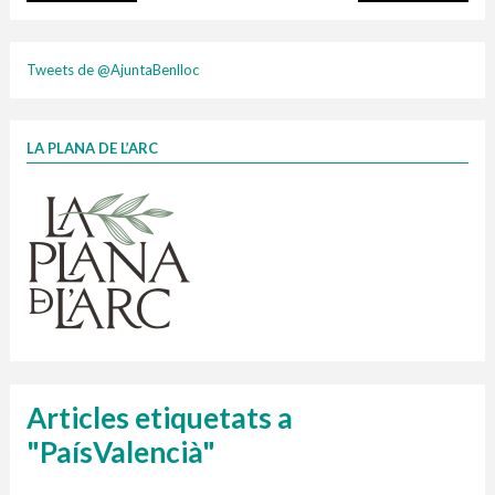
plasti
Tweets de @AjuntaBenlloc
LA PLANA DE L’ARC
Finançat per la Unió Europea – NextGenerationEU
1 contenidors intel·ligents
Jornades informatives
Penjador
HORARI
cartonix
Cubells
vidrina
Articles etiquetats a
"PaísValencià"