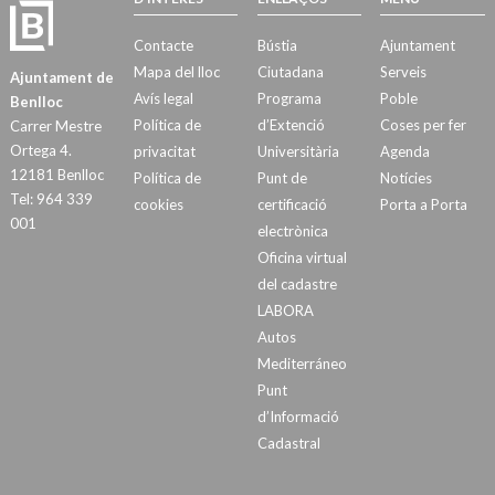
Contacte
Bústia
Ajuntament
Mapa del lloc
Ciutadana
Serveis
Ajuntament de
Avís legal
Programa
Poble
Benlloc
Política de
d’Extenció
Coses per fer
Carrer Mestre
Ortega 4.
privacitat
Universitària
Agenda
12181 Benlloc
Política de
Punt de
Notícies
Tel: 964 339
cookies
certificació
Porta a Porta
001
electrònica
Oficina virtual
del cadastre
LABORA
Autos
Mediterráneo
Punt
d’Informació
Cadastral