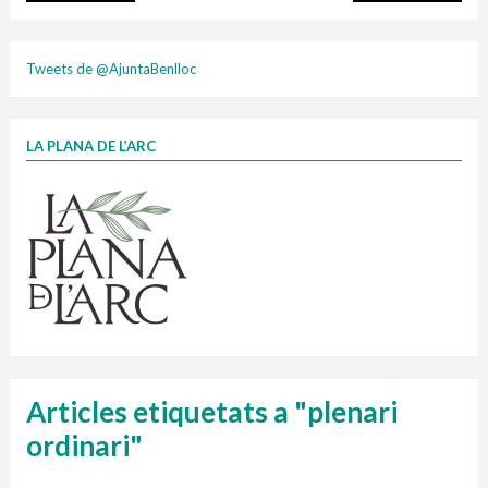
plasti
Tweets de @AjuntaBenlloc
LA PLANA DE L’ARC
Finançat per la Unió Europea – NextGenerationEU
1 contenidors intel·ligents
Jornades informatives
Penjador
HORARI
cartonix
Cubells
vidrina
Articles etiquetats a "plenari
ordinari"