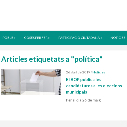
POBLE
»
COSES PER FER
»
PARTICIPACIÓ CIUTADANA
»
NOTÍCIES
Articles etiquetats a "política"
26 abril de 2019
/
Notícies
El BOP publica les
candidatures a les eleccions
municipals
Per al dia 26 de maig