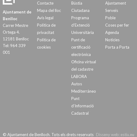
Contacte
Bústia
Ajuntament
Mapa del lloc
Ciutadana
Serveis
Ajuntament de
Avís legal
Programa
Poble
Benlloc
Política de
d’Extenció
Coses per fer
Carrer Mestre
Ortega 4.
privacitat
Universitària
Agenda
12181 Benlloc
Política de
Punt de
Notícies
Tel: 964 339
cookies
certificació
Porta a Porta
001
electrònica
Oficina virtual
del cadastre
LABORA
Autos
Mediterráneo
Punt
d’Informació
Cadastral
© Ajuntament de Benlloch. Tots els drets reservats
Disseny web:
estiu.eu