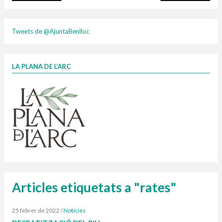
plasti
Tweets de @AjuntaBenlloc
LA PLANA DE L’ARC
Finançat per la Unió Europea – NextGenerationEU
1 contenidors intel·ligents
Jornades informatives
Penjador
HORARI
cartonix
Cubells
vidrina
Articles etiquetats a "rates"
25 febrer de 2022
/
Notícies