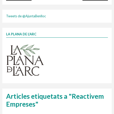
plasti
Tweets de @AjuntaBenlloc
LA PLANA DE L’ARC
Finançat per la Unió Europea – NextGenerationEU
1 contenidors intel·ligents
Jornades informatives
Penjador
HORARI
cartonix
Cubells
vidrina
Articles etiquetats a "Reactivem
Empreses"