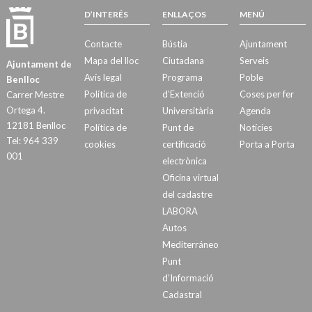
D’INTERÉS
ENLLAÇOS
MENÚ
Contacte
Bústia
Ajuntament
Mapa del lloc
Ciutadana
Serveis
Ajuntament de
Avís legal
Programa
Poble
Benlloc
Política de
d’Extenció
Coses per fer
Carrer Mestre
Ortega 4.
privacitat
Universitària
Agenda
12181 Benlloc
Política de
Punt de
Notícies
Tel: 964 339
cookies
certificació
Porta a Porta
001
electrònica
Oficina virtual
del cadastre
LABORA
Autos
Mediterráneo
Punt
d’Informació
Cadastral