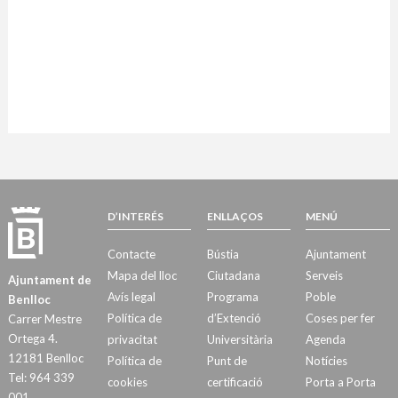
D’INTERÉS
ENLLAÇOS
MENÚ
Contacte
Bústia
Ajuntament
Mapa del lloc
Ciutadana
Serveis
Ajuntament de
Avís legal
Programa
Poble
Benlloc
Política de
d’Extenció
Coses per fer
Carrer Mestre
Ortega 4.
privacitat
Universitària
Agenda
12181 Benlloc
Política de
Punt de
Notícies
Tel: 964 339
cookies
certificació
Porta a Porta
001