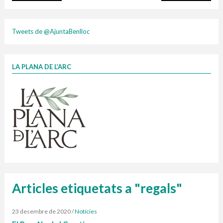
plasti
Tweets de @AjuntaBenlloc
LA PLANA DE L’ARC
Finançat per la Unió Europea – NextGenerationEU
1 contenidors intel·ligents
Jornades informatives
Penjador
HORARI
cartonix
Cubells
vidrina
Articles etiquetats a "regals"
23 desembre de 2020
/
Notícies