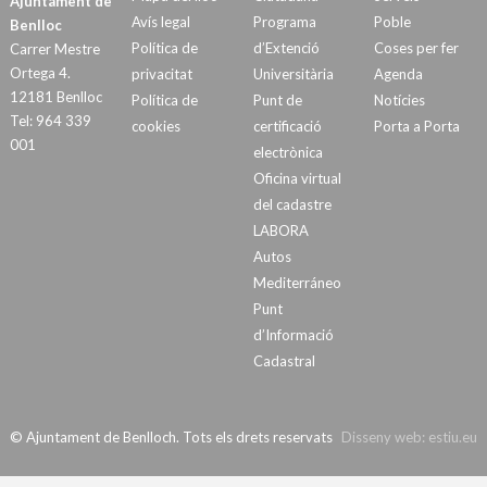
Ajuntament de
Avís legal
Programa
Poble
Benlloc
Política de
d’Extenció
Coses per fer
Carrer Mestre
Ortega 4.
privacitat
Universitària
Agenda
12181 Benlloc
Política de
Punt de
Notícies
Tel: 964 339
cookies
certificació
Porta a Porta
001
electrònica
Oficina virtual
del cadastre
LABORA
Autos
Mediterráneo
Punt
d’Informació
Cadastral
© Ajuntament de Benlloch. Tots els drets reservats
Disseny web:
estiu.eu