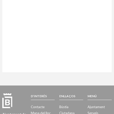
D’INTERÉS
ENLLAÇOS
MENÚ
Contacte
Bústia
Ajuntament
Mapa del lloc
Ciutadana
Serveis