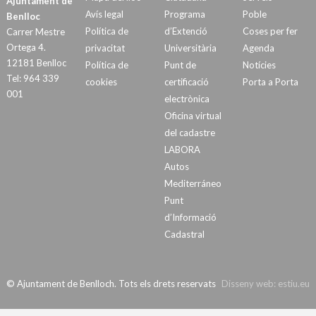
Ajuntament de
Avís legal
Programa
Poble
Benlloc
Política de
d’Extenció
Coses per fer
Carrer Mestre
Ortega 4.
privacitat
Universitària
Agenda
12181 Benlloc
Política de
Punt de
Notícies
Tel: 964 339
cookies
certificació
Porta a Porta
001
electrònica
Oficina virtual
del cadastre
LABORA
Autos
Mediterráneo
Punt
d’Informació
Cadastral
© Ajuntament de Benlloch. Tots els drets reservats
Disseny web:
estiu.eu