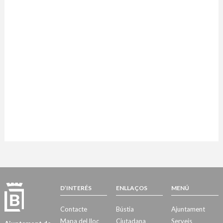
D’INTERÉS
ENLLAÇOS
MENÚ
Contacte
Bústia
Ajuntament
Mapa del lloc
Ciutadana
Serveis