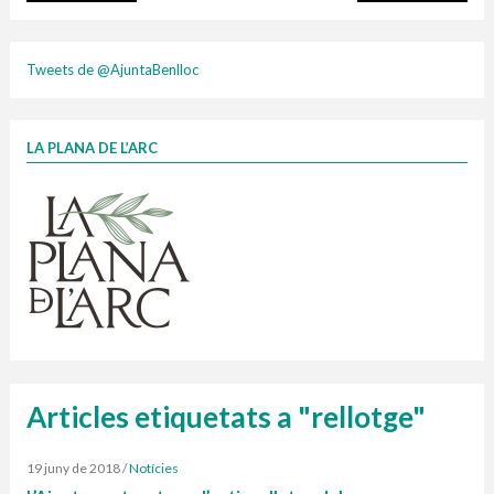
plasti
Tweets de @AjuntaBenlloc
LA PLANA DE L’ARC
Finançat per la Unió Europea – NextGenerationEU
1 contenidors intel·ligents
Jornades informatives
Penjador
HORARI
cartonix
Cubells
vidrina
Articles etiquetats a "rellotge"
19 juny de 2018
/
Notícies