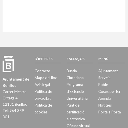
D’INTERÉS
ENLLAÇOS
MENÚ
Contacte
Bústia
Ajuntament
Mapa del lloc
Ciutadana
Serveis
Ajuntament de
Avís legal
Programa
Poble
Benlloc
Política de
d’Extenció
Coses per fer
Carrer Mestre
Ortega 4.
privacitat
Universitària
Agenda
12181 Benlloc
Política de
Punt de
Notícies
Tel: 964 339
cookies
certificació
Porta a Porta
001
electrònica
Oficina virtual