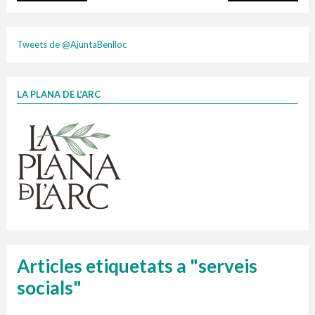
plasti
Tweets de @AjuntaBenlloc
LA PLANA DE L’ARC
Finançat per la Unió Europea – NextGenerationEU
1 contenidors intel·ligents
Jornades informatives
Penjador
HORARI
cartonix
Cubells
vidrina
Articles etiquetats a "serveis
socials"