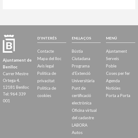
D’INTERÉS
ENLLAÇOS
MENÚ
Contacte
Bústia
Ajuntament
Mapa del lloc
Ciutadana
Serveis
Ajuntament de
Avís legal
Programa
Poble
Benlloc
Política de
d’Extenció
Coses per fer
Carrer Mestre
Ortega 4.
privacitat
Universitària
Agenda
12181 Benlloc
Política de
Punt de
Notícies
Tel: 964 339
cookies
certificació
Porta a Porta
001
electrònica
Oficina virtual
del cadastre
LABORA
Autos