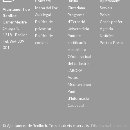
Contacte
Bústia
Ajuntament
Mapa del lloc
Ciutadana
Serveis
Ajuntament de
Avís legal
Programa
Poble
Benlloc
Política de
d’Extenció
Coses per fer
Carrer Mestre
Ortega 4.
privacitat
Universitària
Agenda
12181 Benlloc
Política de
Punt de
Notícies
Tel: 964 339
cookies
certificació
Porta a Porta
001
electrònica
Oficina virtual
del cadastre
LABORA
Autos
Mediterráneo
Punt
d’Informació
Cadastral
© Ajuntament de Benlloch. Tots els drets reservats
Disseny web:
estiu.eu