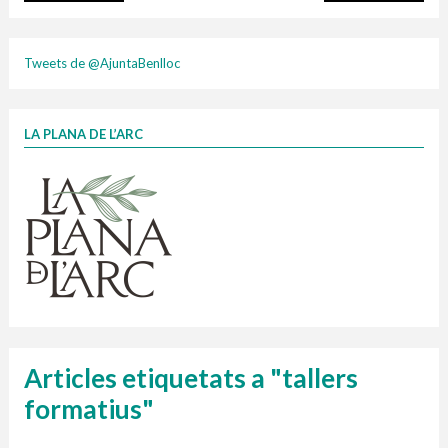
plasti
Tweets de @AjuntaBenlloc
LA PLANA DE L’ARC
Finançat per la Unió Europea – NextGenerationEU
1 contenidors intel·ligents
Jornades informatives
Penjador
HORARI
cartonix
Cubells
vidrina
Articles etiquetats a "tallers
formatius"