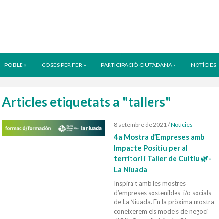
POBLE
»
COSES PER FER
»
PARTICIPACIÓ CIUTADANA
»
NOTÍCIES
Articles etiquetats a "tallers"
8 setembre de 2021
/
Notícies
4a Mostra d’Empreses amb
Impacte Positiu per al
territori i Taller de Cultiu 🌿-
La Niuada
Inspira’t amb les mostres
d’empreses sostenibles i/o socials
de La Niuada. En la pròxima mostra
coneixerem els models de negoci