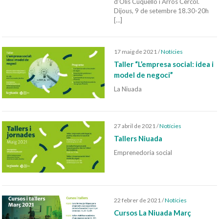
d’Olis Cuquello i Arròs Cèrcol.
Dijous, 9 de setembre 18.30-20h
[…]
17 maig de 2021
/
Notícies
Taller “L’empresa social: idea i
model de negoci”
La Niuada
27 abril de 2021
/
Notícies
Tallers Niuada
Emprenedoria social
22 febrer de 2021
/
Notícies
Cursos La Niuada Març