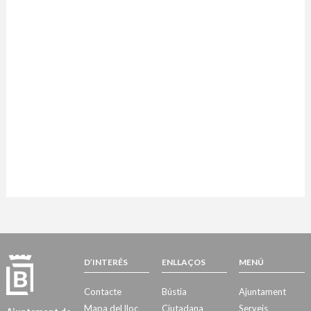
D’INTERÉS
ENLLAÇOS
MENÚ
Contacte
Bústia
Ajuntament
Mapa del lloc
Ciutadana
Serveis