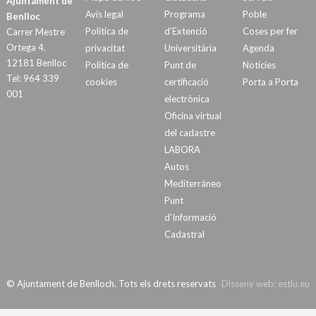
Ajuntament de
Avís legal
Programa
Poble
Benlloc
Política de
d’Extenció
Coses per fer
Carrer Mestre
Ortega 4.
privacitat
Universitària
Agenda
12181 Benlloc
Política de
Punt de
Notícies
Tel: 964 339
cookies
certificació
Porta a Porta
001
electrònica
Oficina virtual
del cadastre
LABORA
Autos
Mediterráneo
Punt
d’Informació
Cadastral
© Ajuntament de Benlloch. Tots els drets reservats
Disseny web:
estiu.eu