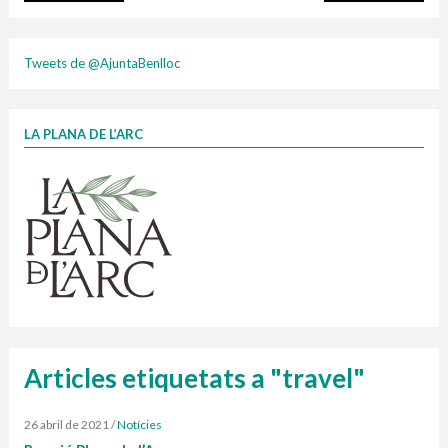
plasti
Tweets de @AjuntaBenlloc
LA PLANA DE L’ARC
Finançat per la Unió Europea – NextGenerationEU
1 contenidors intel·ligents
Jornades informatives
Penjador
HORARI
cartonix
Cubells
vidrina
Articles etiquetats a "travel"
26 abril de 2021
/
Notícies