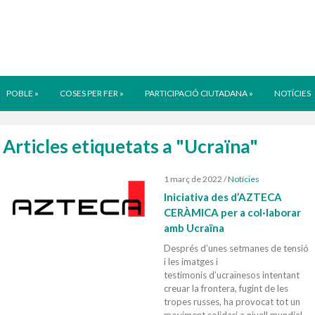
POBLE
»
COSES PER FER
»
PARTICIPACIÓ CIUTADANA
»
NOTÍCIES
Articles etiquetats a "Ucraïna"
1 març de 2022
/
Notícies
Iniciativa des d’AZTECA
CERÀMICA per a col·laborar
amb Ucraïna
Després d’unes setmanes de tensió
i les imatges i
testimonis d’ucraïnesos intentant
creuar la frontera, fugint de les
tropes russes, ha provocat tot un