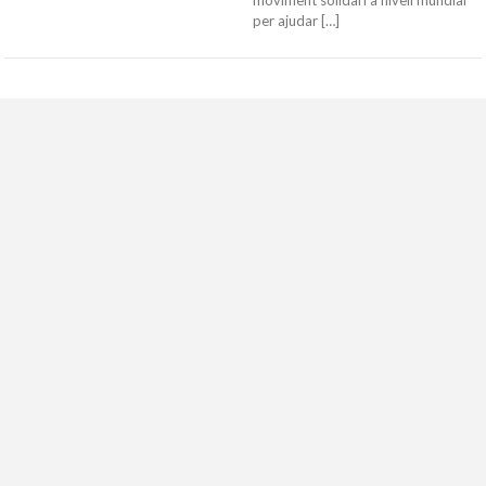
moviment solidari a nivell mundial
per ajudar […]