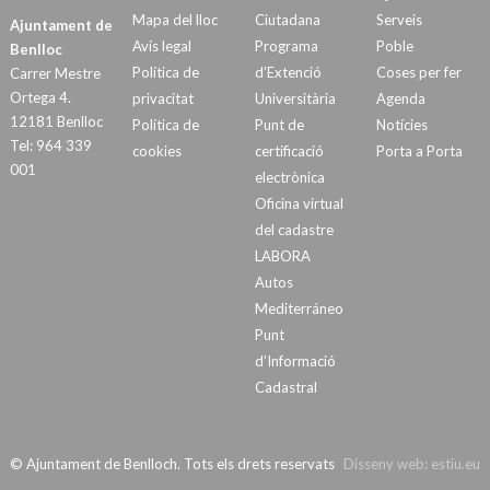
Mapa del lloc
Ciutadana
Serveis
Ajuntament de
Avís legal
Programa
Poble
Benlloc
Política de
d’Extenció
Coses per fer
Carrer Mestre
Ortega 4.
privacitat
Universitària
Agenda
12181 Benlloc
Política de
Punt de
Notícies
Tel: 964 339
cookies
certificació
Porta a Porta
001
electrònica
Oficina virtual
del cadastre
LABORA
Autos
Mediterráneo
Punt
d’Informació
Cadastral
© Ajuntament de Benlloch. Tots els drets reservats
Disseny web:
estiu.eu