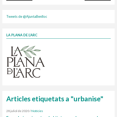
plasti
Tweets de @AjuntaBenlloc
LA PLANA DE L’ARC
Finançat per la Unió Europea – NextGenerationEU
1 contenidors intel·ligents
Jornades informatives
Penjador
HORARI
cartonix
Cubells
vidrina
Articles etiquetats a "urbanise"
28 juliol de 2020
/
Notícies