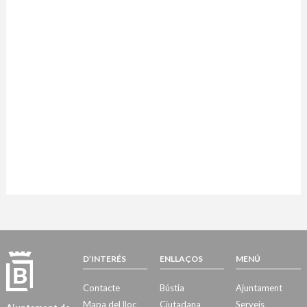
D’INTERÉS
ENLLAÇOS
MENÚ
Contacte
Bústia
Ajuntament
Mapa del lloc
Ciutadana
Serveis