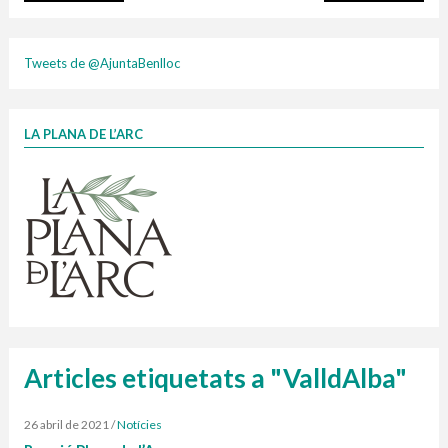
plasti
Tweets de @AjuntaBenlloc
LA PLANA DE L’ARC
Finançat per la Unió Europea – NextGenerationEU
1 contenidors intel·ligents
Jornades informatives
Penjador
HORARI
cartonix
Cubells
vidrina
Articles etiquetats a "ValldAlba"
26 abril de 2021
/
Notícies