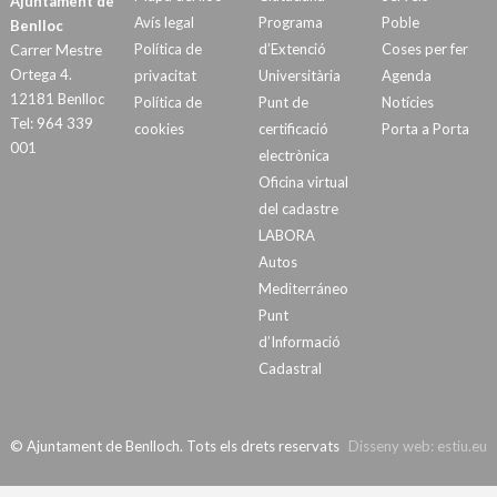
Ajuntament de
Avís legal
Programa
Poble
Benlloc
Política de
d’Extenció
Coses per fer
Carrer Mestre
Ortega 4.
privacitat
Universitària
Agenda
12181 Benlloc
Política de
Punt de
Notícies
Tel: 964 339
cookies
certificació
Porta a Porta
001
electrònica
Oficina virtual
del cadastre
LABORA
Autos
Mediterráneo
Punt
d’Informació
Cadastral
© Ajuntament de Benlloch. Tots els drets reservats
Disseny web:
estiu.eu