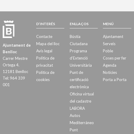
D’INTERÉS
ENLLAÇOS
MENÚ
Contacte
Bústia
Ajuntament
Mapa del lloc
Ciutadana
Serveis
Ajuntament de
Avís legal
Programa
Poble
Benlloc
Política de
d’Extenció
Coses per fer
Carrer Mestre
Ortega 4.
privacitat
Universitària
Agenda
12181 Benlloc
Política de
Punt de
Notícies
Tel: 964 339
cookies
certificació
Porta a Porta
001
electrònica
Oficina virtual
del cadastre
LABORA
Autos
Mediterráneo
Punt