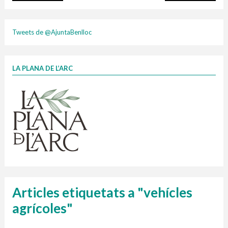
plasti
Tweets de @AjuntaBenlloc
LA PLANA DE L’ARC
Finançat per la Unió Europea – NextGenerationEU
1 contenidors intel·ligents
Jornades informatives
Penjador
HORARI
cartonix
Cubells
vidrina
Articles etiquetats a "vehícles
agrícoles"