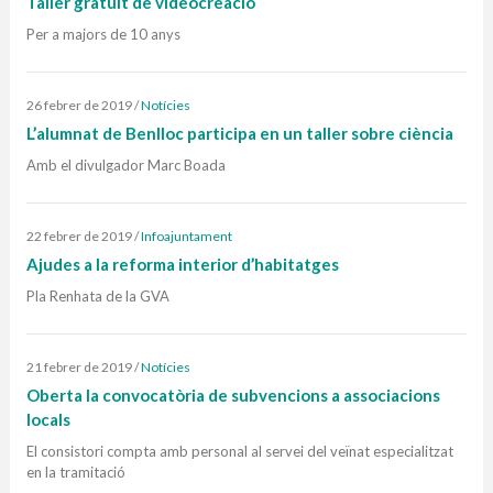
Taller gratuït de videocreació
Per a majors de 10 anys
26 febrer de 2019
/
Notícies
L’alumnat de Benlloc participa en un taller sobre ciència
Amb el divulgador Marc Boada
22 febrer de 2019
/
Infoajuntament
Ajudes a la reforma interior d’habitatges
Pla Renhata de la GVA
21 febrer de 2019
/
Notícies
Oberta la convocatòria de subvencions a associacions
locals
El consistori compta amb personal al servei del veïnat especialitzat
en la tramitació