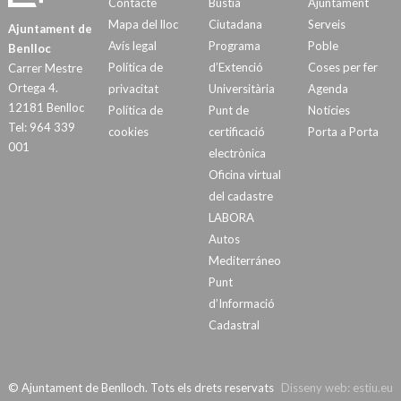
Contacte
Bústia
Ajuntament
Mapa del lloc
Ciutadana
Serveis
Ajuntament de
Avís legal
Programa
Poble
Benlloc
Política de
d’Extenció
Coses per fer
Carrer Mestre
Ortega 4.
privacitat
Universitària
Agenda
12181 Benlloc
Política de
Punt de
Notícies
Tel: 964 339
cookies
certificació
Porta a Porta
001
electrònica
Oficina virtual
del cadastre
LABORA
Autos
Mediterráneo
Punt
d’Informació
Cadastral
© Ajuntament de Benlloch. Tots els drets reservats
Disseny web:
estiu.eu