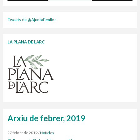
Taxa justa 2025
Tweets de @AjuntaBenlloc
LA PLANA DE L’ARC
Finançat per la Unió Europea – NextGenerationEU
1 contenidors intel·ligents
Infografia porta a porta
Jornades informatives
DIC,ENE,FEB 26
composta
Penjador
HORARI
cartonix
Cubells
vidrina
plasti
Arxiu de febrer, 2019
27 febrer de 2019
/
Notícies