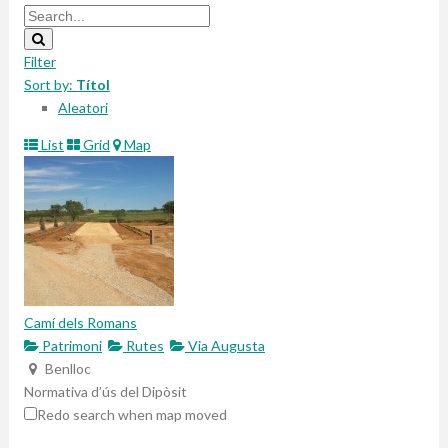
Filter
Sort by:
Títol
Aleatori
List
Grid
Map
Camí dels Romans
Patrimoni
Rutes
Via Augusta
Benlloc
Normativa d’ús del Dipòsit
Redo search when map moved