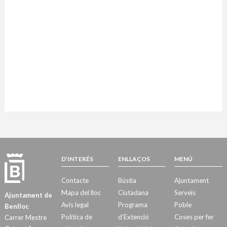
D’INTERÉS
ENLLAÇOS
MENÚ
Contacte
Bústia
Ajuntament
Mapa del lloc
Ciutadana
Serveis
Ajuntament de
Avís legal
Programa
Poble
Benlloc
Política de
d’Extenció
Coses per fer
Carrer Mestre