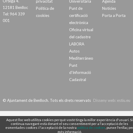
Ortega 4.
privacitat
Universitària
Agenda
12181 Benlloc
Política de
Punt de
Notícies
Tel: 964 339
cookies
certificació
Porta a Porta
001
electrònica
Oficina virtual
del cadastre
LABORA
Autos
Mediterráneo
Punt
d’Informació
Cadastral
© Ajuntament de Benlloch. Tots els drets reservats
Disseny web:
estiu.eu
Aquest lloc web utilitza cookies perquè vostè tinga la millor experiència d'usuari. Si
continua navegant està donant el seu consentiment per a l'acceptació de les
esmentades cookies i l'acceptació de la nostra
política de cookies
, punxe l'enllaç pe
més informació.