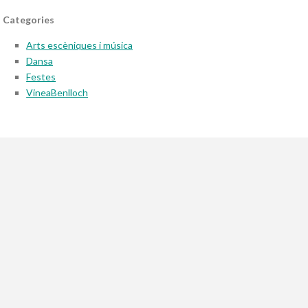
Categories
Arts escèniques i música
Dansa
Festes
VineaBenlloch