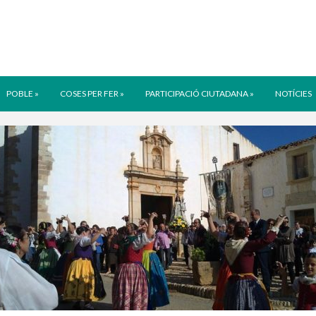
POBLE
»
COSES PER FER
»
PARTICIPACIÓ CIUTADANA
»
NOTÍCIES