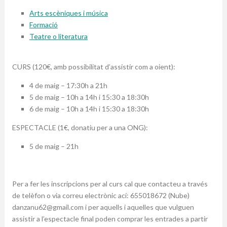
Arts escèniques i música
Formació
Teatre o literatura
CURS (120€, amb possibilitat d’assistir com a oient):
4 de maig – 17:30h a 21h
5 de maig – 10h a 14h i 15:30 a 18:30h
6 de maig – 10h a 14h i 15:30 a 18:30h
ESPECTACLE (1€, donatiu per a una ONG):
5 de maig – 21h
Per a fer les inscripcions per al curs cal que contacteu a través
de telèfon o via correu electrònic ací: 655018672 (Nube)
danzanu62@gmail.com i per aquells i aquelles que vulguen
assistir a l’espectacle final poden comprar les entrades a partir