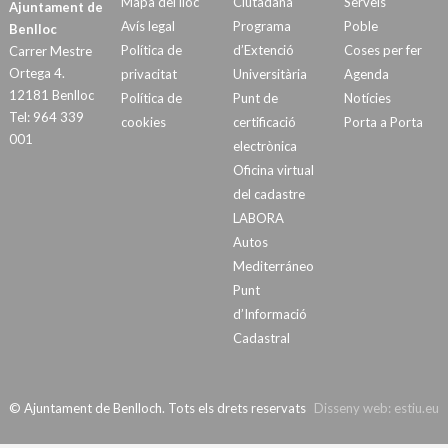
Mapa del lloc
Ciutadana
Serveis
Ajuntament de
Avís legal
Programa
Poble
Benlloc
Política de
d’Extenció
Coses per fer
Carrer Mestre
Ortega 4.
privacitat
Universitària
Agenda
12181 Benlloc
Política de
Punt de
Notícies
Tel: 964 339
cookies
certificació
Porta a Porta
001
electrònica
Oficina virtual
del cadastre
LABORA
Autos
Mediterráneo
Punt
d’Informació
Cadastral
© Ajuntament de Benlloch. Tots els drets reservats
Disseny web:
estiu.eu