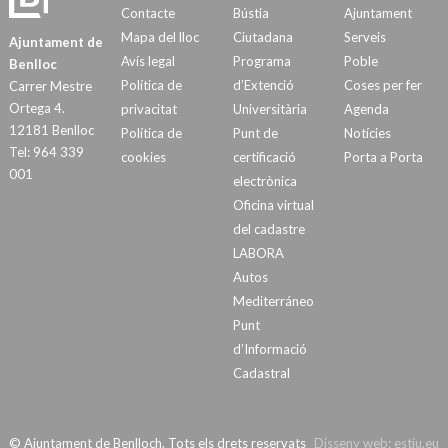
Contacte
Bústia
Ajuntament
Mapa del lloc
Ciutadana
Serveis
Ajuntament de
Avís legal
Programa
Poble
Benlloc
Política de
d’Extenció
Coses per fer
Carrer Mestre
Ortega 4.
privacitat
Universitària
Agenda
12181 Benlloc
Política de
Punt de
Notícies
Tel: 964 339
cookies
certificació
Porta a Porta
001
electrònica
Oficina virtual
del cadastre
LABORA
Autos
Mediterráneo
Punt
d’Informació
Cadastral
© Ajuntament de Benlloch. Tots els drets reservats
Disseny web:
estiu.eu