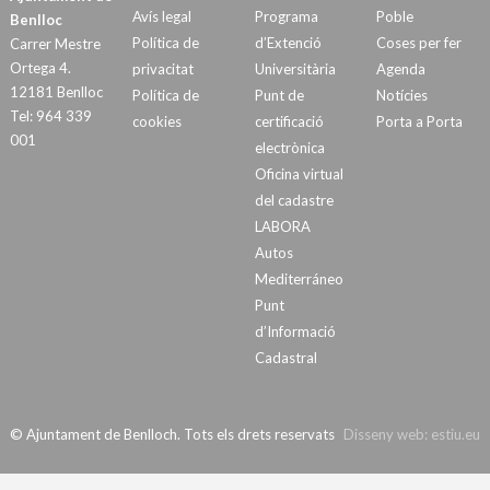
Avís legal
Programa
Poble
Benlloc
Política de
d’Extenció
Coses per fer
Carrer Mestre
Ortega 4.
privacitat
Universitària
Agenda
12181 Benlloc
Política de
Punt de
Notícies
Tel: 964 339
cookies
certificació
Porta a Porta
001
electrònica
Oficina virtual
del cadastre
LABORA
Autos
Mediterráneo
Punt
d’Informació
Cadastral
© Ajuntament de Benlloch. Tots els drets reservats
Disseny web:
estiu.eu