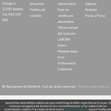
Ortega 4.
privacitat
Universitària
Agenda
12181 Benlloc
Política de
Punt de
Notícies
Tel: 964 339
cookies
certificació
Porta a Porta
001
electrònica
Oficina virtual
del cadastre
LABORA
Autos
Mediterráneo
Punt
d’Informació
Cadastral
© Ajuntament de Benlloch. Tots els drets reservats
Disseny web:
estiu.eu
Aquest lloc web utilitza cookies perquè vostè tinga la millor experiència d'usuari. Si
continua navegant està donant el seu consentiment per a l'acceptació de les
esmentades cookies i l'acceptació de la nostra
política de cookies
, punxe l'enllaç pe