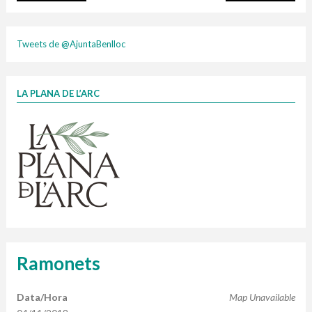
plasti
Tweets de @AjuntaBenlloc
LA PLANA DE L’ARC
Finançat per la Unió Europea – NextGenerationEU
1 contenidors intel·ligents
Jornades informatives
Penjador
HORARI
cartonix
Cubells
vidrina
Ramonets
Data/Hora
Map Unavailable