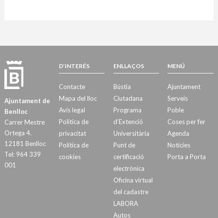
D’INTERÉS
ENLLAÇOS
MENÚ
Contacte
Bústia
Ajuntament
Mapa del lloc
Ciutadana
Serveis
Ajuntament de
Avís legal
Programa
Poble
Benlloc
Política de
d’Extenció
Coses per fer
Carrer Mestre
Ortega 4.
privacitat
Universitària
Agenda
12181 Benlloc
Política de
Punt de
Notícies
Tel: 964 339
cookies
certificació
Porta a Porta
001
electrònica
Oficina virtual
del cadastre
LABORA
Autos