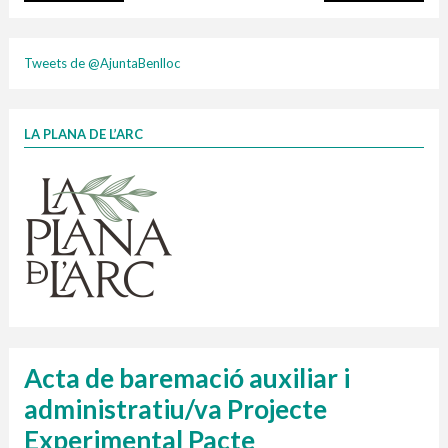
plasti
Tweets de @AjuntaBenlloc
LA PLANA DE L’ARC
Finançat per la Unió Europea – NextGenerationEU
1 contenidors intel·ligents
Jornades informatives
Penjador
HORARI
cartonix
Cubells
vidrina
Acta de baremació auxiliar i
administratiu/va Projecte
Experimental Pacte