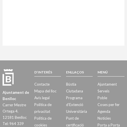
D’INTERÉS
ENLLAÇOS
MENÚ
Contacte
Bústia
Ajuntament
Mapa del lloc
Ciutadana
Serveis
Ajuntament de
Avís legal
Programa
Poble
Benlloc
Política de
d’Extenció
Coses per fer
Carrer Mestre
Ortega 4.
privacitat
Universitària
Agenda
12181 Benlloc
Política de
Punt de
Notícies
Tel: 964 339
cookies
certificació
Porta a Porta