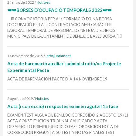
24 maig de 2022
/
Notícies
📯📯BORSES D’OCUPACIÓ TEMPORALS 2022📯📯
🟩CONVOCATÒRIA PER A la FORMACIÓ D’UNA BORSA
D’OCUPACIÓ PER A la CONTRACTACIÓ AMB CARÀCTER
LABORAL TEMPORAL DE PERSONAL DE NETEJA D’EDIFICIS
MUNICIPALS DE L’AJUNTAMENT DE BENLLOC BASES BORSA […]
14 novembre de 2019
/
Infoajuntament
Acta de baremació auxiliar i administratiu/va Projecte
Experimental Pacte
ACTA DE BAREMACIÓN PACTE DÍA 14 NOVIEMBRE 19
2 agost de 2019
/
Notícies
Acta (i correcció) i respòstes examen agutzil 1a fase
EXAMEN TEST ALGUACIL BENLLOC CORREGIDO 2 AGOSTO 19 (1)
ACTA CONSTITUCION TRIBUNAL CALIFICADOR ACTA
DESARROLLO PRIMER EJERCICIO FASE OPOSICION NOTA DE
CORRECCION PREGUNTA 50 TEST Y NOTAS FINALES TEST