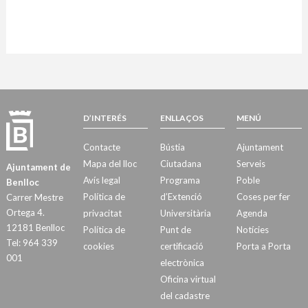
D’INTERÉS
ENLLAÇOS
MENÚ
Contacte
Bústia
Ajuntament
Mapa del lloc
Ciutadana
Serveis
Ajuntament de
Avís legal
Programa
Poble
Benlloc
Política de
d’Extenció
Coses per fer
Carrer Mestre
Ortega 4.
privacitat
Universitària
Agenda
12181 Benlloc
Política de
Punt de
Notícies
Tel: 964 339
cookies
certificació
Porta a Porta
001
electrònica
Oficina virtual
del cadastre