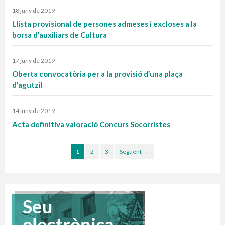
18 juny de 2019
Llista provisional de persones admeses i excloses a la
borsa d’auxiliars de Cultura
17 juny de 2019
Oberta convocatòria per a la provisió d’una plaça
d’agutzil
14 juny de 2019
Acta definitiva valoració Concurs Socorristes
1
2
3
Següent →