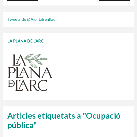
plasti
Tweets de @AjuntaBenlloc
LA PLANA DE L’ARC
Finançat per la Unió Europea – NextGenerationEU
1 contenidors intel·ligents
Jornades informatives
Penjador
HORARI
cartonix
Cubells
vidrina
Articles etiquetats a "Ocupació
pública"