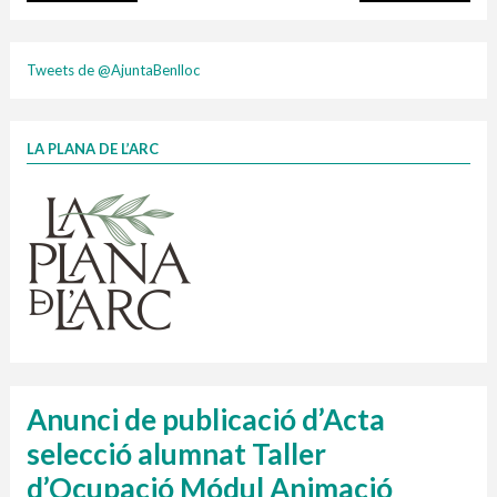
plasti
Tweets de @AjuntaBenlloc
LA PLANA DE L’ARC
Finançat per la Unió Europea – NextGenerationEU
1 contenidors intel·ligents
Jornades informatives
Penjador
HORARI
cartonix
Cubells
vidrina
Anunci de publicació d’Acta
selecció alumnat Taller
d’Ocupació Módul Animació