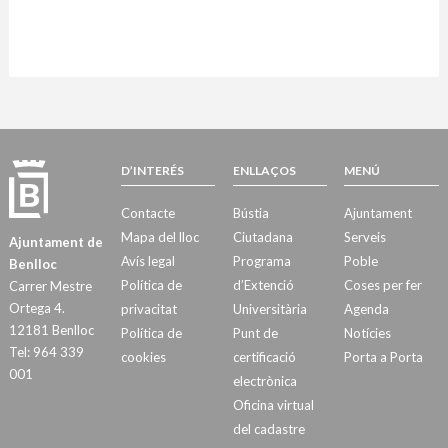
D’INTERÉS
ENLLAÇOS
MENÚ
Contacte
Bústia
Ajuntament
Mapa del lloc
Ciutadana
Serveis
Ajuntament de
Avís legal
Programa
Poble
Benlloc
Política de
d’Extenció
Coses per fer
Carrer Mestre
Ortega 4.
privacitat
Universitària
Agenda
12181 Benlloc
Política de
Punt de
Notícies
Tel: 964 339
cookies
certificació
Porta a Porta
001
electrònica
Oficina virtual
del cadastre