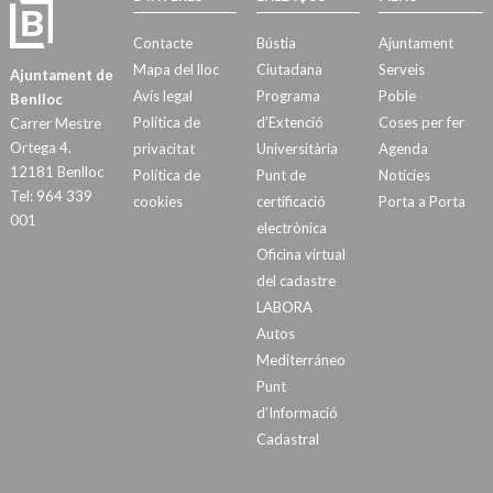
Contacte
Bústia
Ajuntament
Mapa del lloc
Ciutadana
Serveis
Ajuntament de
Avís legal
Programa
Poble
Benlloc
Política de
d’Extenció
Coses per fer
Carrer Mestre
Ortega 4.
privacitat
Universitària
Agenda
12181 Benlloc
Política de
Punt de
Notícies
Tel: 964 339
cookies
certificació
Porta a Porta
001
electrònica
Oficina virtual
del cadastre
LABORA
Autos
Mediterráneo
Punt
d’Informació
Cadastral