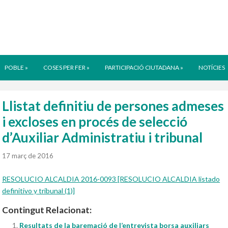
POBLE
»
COSES PER FER
»
PARTICIPACIÓ CIUTADANA
»
NOTÍCIES
Llistat definitiu de persones admeses
i excloses en procés de selecció
d’Auxiliar Administratiu i tribunal
17 març de 2016
RESOLUCIO ALCALDIA 2016-0093 [RESOLUCIO ALCALDIA listado
definitivo y tribunal (1)]
Contingut Relacionat:
Resultats de la baremació de l’entrevista borsa auxiliars