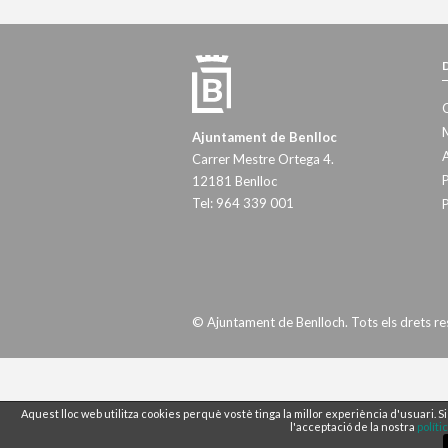
M
Ajuntament de Benlloc
A
Carrer Mestre Ortega 4.
P
12181 Benlloc
Tel: 964 339 001
P
© Ajuntament de Benlloch. Tots els drets re
Aquest lloc web utilitza cookies perquè vostè tinga la millor experiència d'usuari.
l'acceptació de la nostra
políti