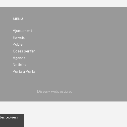
MENÚ
Ajuntament
Serveis
Poble
Coses per fer
Agenda
Notícies
Porta a Porta
Disseny web:
estiu.eu
des cookies i