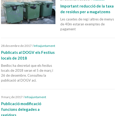
Important reducció de la taxa
de residus per a magatzems
Les casetes de reg i altres de menys
de 40m estaran exemptes de
pagament
28 desembre de 2017
/
Infoajuntament
Publicats al DOGV els Festius
locals de 2018
Benlloc ha decretat que els festius
locals de 2018 seran el 5 de març i
26 de desembre. Consulteu la
publicació al DOGV ací.
9 març de 2017
/
Infoajuntament
Publicació modificació
funcions delegades a
regidors