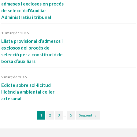
admeses i excloses en procés
de selecció d’Auxiliar
Administratiu i tribunal
10 març de 2016
Llista provisional d’admesos i
exclosos del procés de
selecció per a constitució de
borsa d’auxiliars
9 març de 2016
Edicte sobre sol·licitud
llicència ambiental celler
artesanal
1
2
3
…
5
Següent →