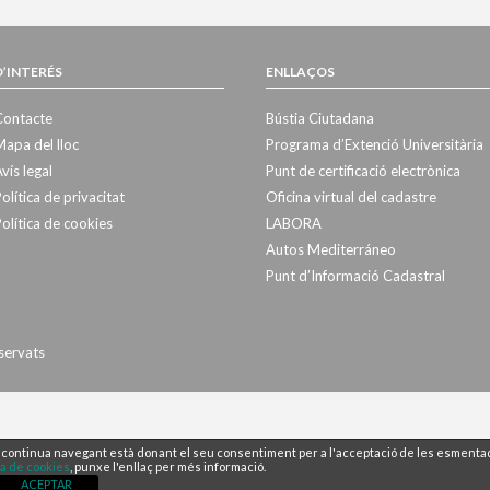
D’INTERÉS
ENLLAÇOS
Contacte
Bústia Ciutadana
apa del lloc
Programa d’Extenció Universitària
vís legal
Punt de certificació electrònica
olítica de privacitat
Oficina virtual del cadastre
olítica de cookies
LABORA
Autos Mediterráneo
Punt d’Informació Cadastral
servats
 Si continua navegant està donant el seu consentiment per a l'acceptació de les esmenta
ca de cookies
, punxe l'enllaç per més informació.
ACEPTAR