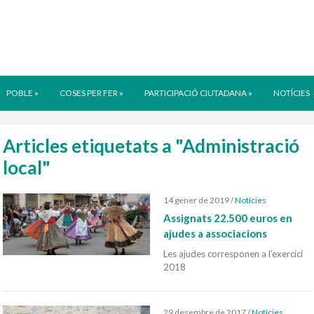
POBLE
»
COSES PER FER
»
PARTICIPACIÓ CIUTADANA
»
NOTÍCIES
Articles etiquetats a "Administració
local"
14 gener de 2019
/
Notícies
Assignats 22.500 euros en
ajudes a associacions
Les ajudes corresponen a l’exercici
2018
29 desembre de 2017
/
Notícies