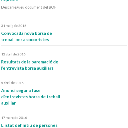
Descarregueu document del BOP
31 maig de 2016
Convocada nova borsa de
treball per a socorristes
12 abril de 2016
Resultats de la baremació de
l’entrevista borsa auxiliars
5 abril de 2016
Anunci segona fase
d’entrevistes borsa de treball
auxiliar
17 març de 2016
Llistat definitiu de persones