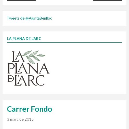
plasti
Tweets de @AjuntaBenlloc
LA PLANA DE L’ARC
Finançat per la Unió Europea – NextGenerationEU
1 contenidors intel·ligents
Jornades informatives
Penjador
HORARI
cartonix
Cubells
vidrina
Carrer Fondo
3 març de 2015