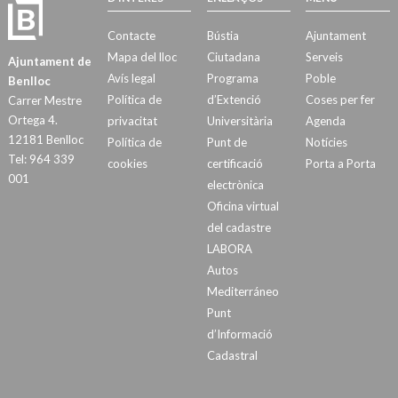
Contacte
Bústia
Ajuntament
Mapa del lloc
Ciutadana
Serveis
Ajuntament de
Avís legal
Programa
Poble
Benlloc
Política de
d’Extenció
Coses per fer
Carrer Mestre
Ortega 4.
privacitat
Universitària
Agenda
12181 Benlloc
Política de
Punt de
Notícies
Tel: 964 339
cookies
certificació
Porta a Porta
001
electrònica
Oficina virtual
del cadastre
LABORA
Autos
Mediterráneo
Punt
d’Informació
Cadastral