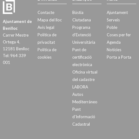
Contacte
Bústia
Ajuntament
Mapa del lloc
Ciutadana
Serveis
Ajuntament de
Avís legal
Programa
Poble
Benlloc
Política de
d’Extenció
Coses per fer
Carrer Mestre
Ortega 4.
privacitat
Universitària
Agenda
12181 Benlloc
Política de
Punt de
Notícies
Tel: 964 339
cookies
certificació
Porta a Porta
001
electrònica
Oficina virtual
del cadastre
LABORA
Autos
Mediterráneo
Punt
d’Informació
Cadastral