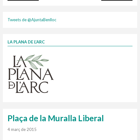
plasti
Tweets de @AjuntaBenlloc
LA PLANA DE L’ARC
Finançat per la Unió Europea – NextGenerationEU
1 contenidors intel·ligents
Jornades informatives
Penjador
HORARI
cartonix
Cubells
vidrina
Plaça de la Muralla Liberal
4 març de 2015