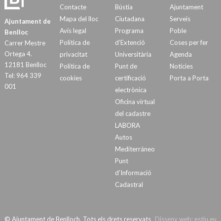
Contacte
Bústia
Ajuntament
Mapa del lloc
Ciutadana
Serveis
Ajuntament de
Avís legal
Programa
Poble
Benlloc
Política de
d’Extenció
Coses per fer
Carrer Mestre
Ortega 4.
privacitat
Universitària
Agenda
12181 Benlloc
Política de
Punt de
Notícies
Tel: 964 339
cookies
certificació
Porta a Porta
001
electrònica
Oficina virtual
del cadastre
LABORA
Autos
Mediterráneo
Punt
d’Informació
Cadastral
© Ajuntament de Benlloch. Tots els drets reservats
Disseny web:
estiu.eu