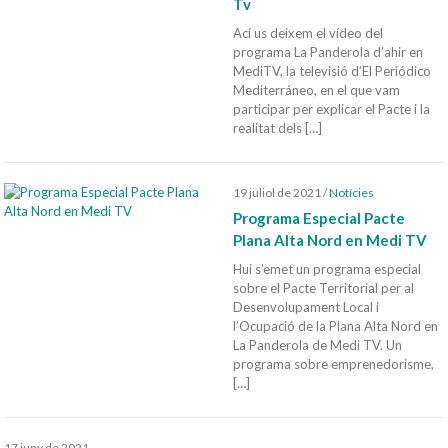
Tv
Ací us deixem el vídeo del
programa La Panderola d’ahir en
MediTV, la televisió d’El Periódico
Mediterráneo, en el que vam
participar per explicar el Pacte i la
realitat dels […]
19 juliol de 2021
/
Notícies
Programa Especial Pacte
Plana Alta Nord en Medi TV
Hui s’emet un programa especial
sobre el Pacte Territorial per al
Desenvolupament Local i
l’Ocupació de la Plana Alta Nord en
La Panderola de Medi TV. Un
programa sobre emprenedorisme,
[…]
17 juny de 2021