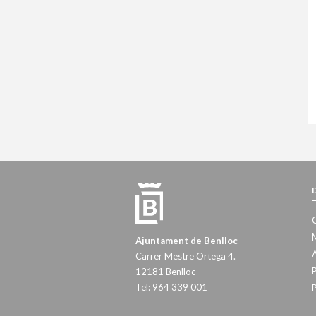
M
Ajuntament de Benlloc
A
Carrer Mestre Ortega 4.
P
12181 Benlloc
Tel: 964 339 001
P