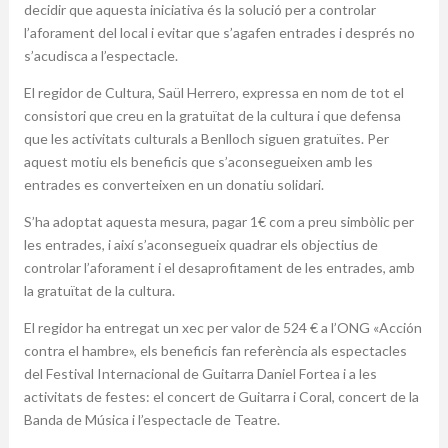
decidir que aquesta iniciativa és la solució per a controlar
l’aforament del local i evitar que s’agafen entrades i després no
s’acudisca a l’espectacle.
El regidor de Cultura, Saül Herrero, expressa en nom de tot el
consistori que creu en la gratuïtat de la cultura i que defensa
que les activitats culturals a Benlloch siguen gratuïtes. Per
aquest motiu els beneficis que s’aconsegueixen amb les
entrades es converteixen en un donatiu solidari.
S’ha adoptat aquesta mesura, pagar 1€ com a preu simbòlic per
les entrades, i així s’aconsegueix quadrar els objectius de
controlar l’aforament i el desaprofitament de les entrades, amb
la gratuïtat de la cultura.
El regidor ha entregat un xec per valor de 524 € a l’ONG «Acción
contra el hambre», els beneficis fan referència als espectacles
del Festival Internacional de Guitarra Daniel Fortea i a les
activitats de festes: el concert de Guitarra i Coral, concert de la
Banda de Música i l’espectacle de Teatre.