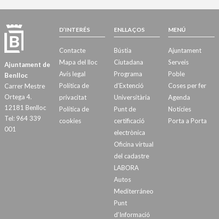
D’INTERÉS
ENLLAÇOS
MENÚ
Contacte
Bústia
Ajuntament
Mapa del lloc
Ciutadana
Serveis
Ajuntament de
Avís legal
Programa
Poble
Benlloc
Política de
d’Extenció
Coses per fer
Carrer Mestre
Ortega 4.
privacitat
Universitària
Agenda
12181 Benlloc
Política de
Punt de
Notícies
Tel: 964 339
cookies
certificació
Porta a Porta
001
electrònica
Oficina virtual
del cadastre
LABORA
Autos
Mediterráneo
Punt
d’Informació