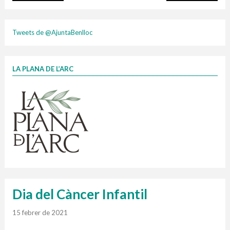
plasti
Tweets de @AjuntaBenlloc
LA PLANA DE L’ARC
Finançat per la Unió Europea – NextGenerationEU
1 contenidors intel·ligents
Jornades informatives
Penjador
HORARI
cartonix
Cubells
vidrina
Dia del Càncer Infantil
15 febrer de 2021