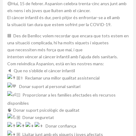
🟡Hui, 15 de febrer. Aspanion celebra tre
nta-cinc anys junt amb
els nens i els joves que lluiten amb el càncer.
El càncer infantil és dur, per
ò pitjor és enfrontar-se a ell amb
la situació tan dura que estem sofrint per la COVID-19.
🟦 Des de Benlloc volem recordar que encara que tots estem en
una situació complicada, hi ha molts xiquets i xiquetes
que necessiten més força que mai, i que
intenten vèncer al càncer
infantil amb l’ajuda dels sanitaris.
Com reivindica Aspanion, està en les nostres mans:
🔈 Que no s’oblide el càncer infantil
🏼‍⚕️ Reclamar una millor qualitat assistencial
Donar suport al personal sanitari
🏻 Proporcionar a les famílies afectades els recursos
disponibles
🧠 Donar suport psicològic de qualitat
🏼 Donar seguretat
Donar confiança
🏼 Lluitar junt amb els xiquets i joves afectats