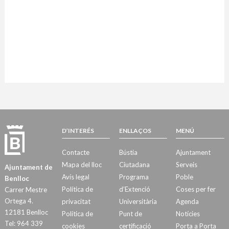
D’INTERÉS
ENLLAÇOS
MENÚ
Contacte
Bústia
Ajuntament
Mapa del lloc
Ciutadana
Serveis
Ajuntament de
Avís legal
Programa
Poble
Benlloc
Política de
d’Extenció
Coses per fer
Carrer Mestre
Ortega 4.
privacitat
Universitària
Agenda
12181 Benlloc
Política de
Punt de
Notícies
Tel: 964 339
cookies
certificació
Porta a Porta