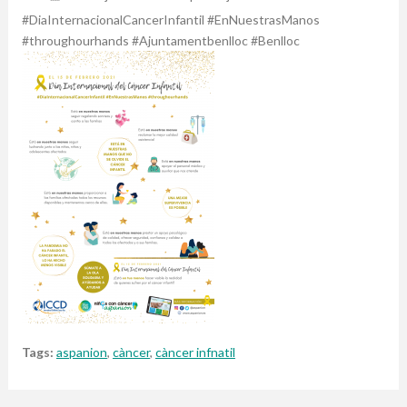
#
DiaInternacionalCancerInfantil #EnNuestrasManos
#throughourhands #Ajuntamentbenlloc #Benlloc
Tags:
aspanion
,
càncer
,
càncer infnatil