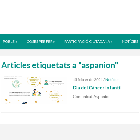
POBLE
»
COSES PER FER
»
PARTICIPACIÓ CIUTADANA
»
NOTÍCIES
Articles etiquetats a "aspanion"
15 febrer de 2021
/
Notícies
Dia del Càncer Infantil
Comunicat Aspanion.