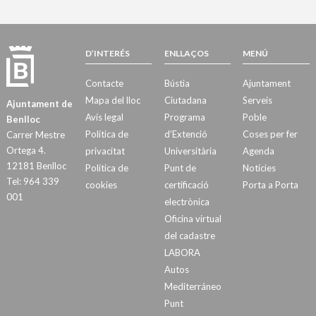
D’INTERÉS
ENLLAÇOS
MENÚ
Contacte
Bústia
Ajuntament
Mapa del lloc
Ciutadana
Serveis
Ajuntament de
Avís legal
Programa
Poble
Benlloc
Política de
d’Extenció
Coses per fer
Carrer Mestre
Ortega 4.
privacitat
Universitària
Agenda
12181 Benlloc
Política de
Punt de
Notícies
Tel: 964 339
cookies
certificació
Porta a Porta
001
electrònica
Oficina virtual
del cadastre
LABORA
Autos
Mediterráneo
Punt