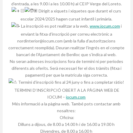
d’entrada, a les 9.00 i a les 10.00 h) al CEIP Verge del Loreto.
Dirigit a xiquets i xiquetes que durant el curs
escolar 2024/2025 hagen cursat infantil i primària.
La inscripció es pot realitzar a la web,
www.iocum.com
i
enviant la fitxa d’inscripció per correu electrònic a
nordinterior@iocum.com (amb la fulla d’autoritzacions
correctament reomplida). Deuran realitzar l’ingrés en el compte
bancari de l’Ajuntament de Benlloc que s’indica al web.
No seran admeses inscripcions fora de termini ni per períodes
diferents als oferits. Serà necessari fer el dos tràmits (fitxa i
pagament) per que la matricula siga correcta.
Termini d’inscripció fins al 24 juny o fins a completar ràtio!
TERMINI D’INSCRIPCIÓ OBERT A LA PÀGINA WEB DE
IOCUM –
iocum.com
Més informació a la pàgina web. També pots contactar amb
nosaltres:
Oficina:
Dilluns a dijous, de 8.00 a 14.00 h i de 16.00 a 19.00 h
Divendres, de 8.00 a 16.00 h