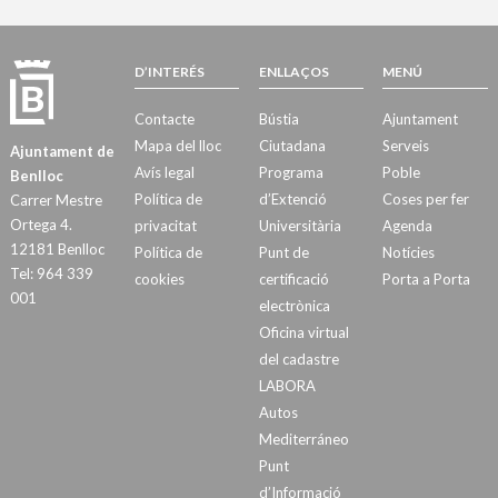
D’INTERÉS
ENLLAÇOS
MENÚ
Contacte
Bústia
Ajuntament
Mapa del lloc
Ciutadana
Serveis
Ajuntament de
Avís legal
Programa
Poble
Benlloc
Política de
d’Extenció
Coses per fer
Carrer Mestre
Ortega 4.
privacitat
Universitària
Agenda
12181 Benlloc
Política de
Punt de
Notícies
Tel: 964 339
cookies
certificació
Porta a Porta
001
electrònica
Oficina virtual
del cadastre
LABORA
Autos
Mediterráneo
Punt
d’Informació