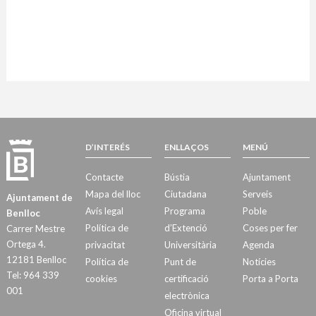
D’INTERÉS
ENLLAÇOS
MENÚ
Contacte
Bústia
Ajuntament
Mapa del lloc
Ciutadana
Serveis
Ajuntament de
Avís legal
Programa
Poble
Benlloc
Política de
d’Extenció
Coses per fer
Carrer Mestre
Ortega 4.
privacitat
Universitària
Agenda
12181 Benlloc
Política de
Punt de
Notícies
Tel: 964 339
cookies
certificació
Porta a Porta
001
electrònica
Oficina virtual