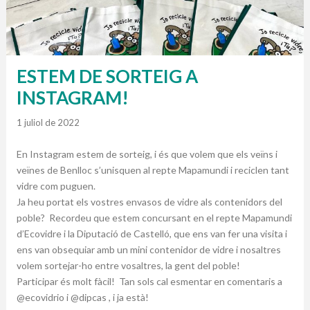
ESTEM DE SORTEIG A
INSTAGRAM!
1 juliol de 2022
En Instagram estem de sorteig, i és que volem que els veïns i
veïnes de Benlloc s’unisquen al repte Mapamundi i reciclen tant
vidre com puguen.
Ja heu portat els vostres envasos de vidre als contenidors del
poble? Recordeu que estem concursant en el repte Mapamundi
d’Ecovidre i la Diputació de Castelló, que ens van fer una visita i
ens van obsequiar amb un mini contenidor de vidre i nosaltres
volem sortejar-ho entre vosaltres, la gent del poble!
Participar és molt fàcil! Tan sols cal esmentar en comentaris a
@ecovidrio i @dipcas , i ja està!