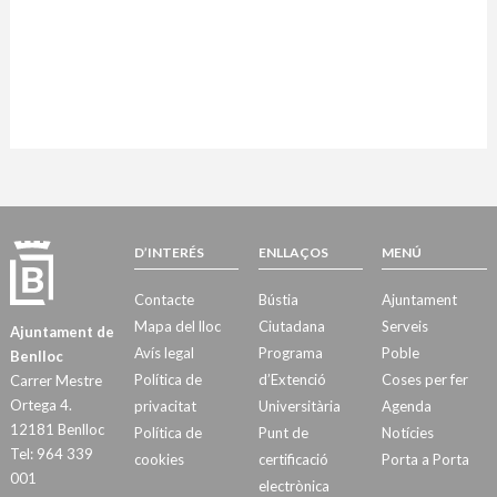
D’INTERÉS
ENLLAÇOS
MENÚ
Contacte
Bústia
Ajuntament
Mapa del lloc
Ciutadana
Serveis
Ajuntament de
Avís legal
Programa
Poble
Benlloc
Política de
d’Extenció
Coses per fer
Carrer Mestre
Ortega 4.
privacitat
Universitària
Agenda
12181 Benlloc
Política de
Punt de
Notícies
Tel: 964 339
cookies
certificació
Porta a Porta
001
electrònica